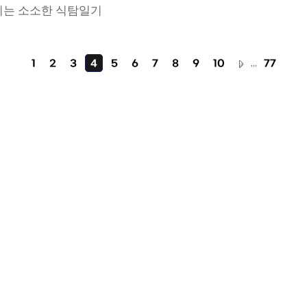
다니는 소소한 식탐일기
1
2
3
4
5
6
7
8
9
10
,,,
77