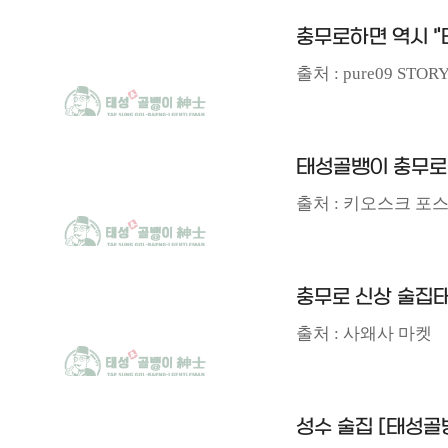
충무로하면 역시 
출처 : pure09 STOR
태성골뱅이 충무로
출처 : 키오스크 포
충무로 신상 술집
출처 : 사왜사 마켓
성수 술집 [태성골