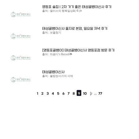
영등포 술집 | 2차 가기 좋은 태성골뱅이신사 후기
출처 : 앨리스의 행복일상ᕕ( ᐛ )ᕗ
태성골뱅이신사 을지로 본점, 일요일 저녁 후기
출처 : 보물찾기
[영등포골뱅이] 태성골뱅이신사 영등포점 방문 후기
출처 : 차꼼디’s Record☘️
태성골뱅이신사
출처 : 불량장서가의 서재
,,,
1
2
3
4
5
6
7
8
9
10
77