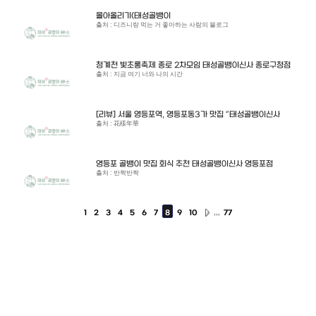
몰아올리기(태성골뱅이
출처 : 디즈니랑 먹는 거 좋아하는 사람의 블로그
청계천 빛초롱축제 종로 2차모임 태성골뱅이신사 종로구청점
출처 : 지금 여기 너와 나의 시간
[리뷰] 서울 영등포역, 영등포동3가 맛집 “태성골뱅이신사
출처 : 花樣年華
영등포 골뱅이 맛집 회식 추천 태성골뱅이신사 영등포점
출처 : 반짝반짝
,,,
1
2
3
4
5
6
7
8
9
10
77