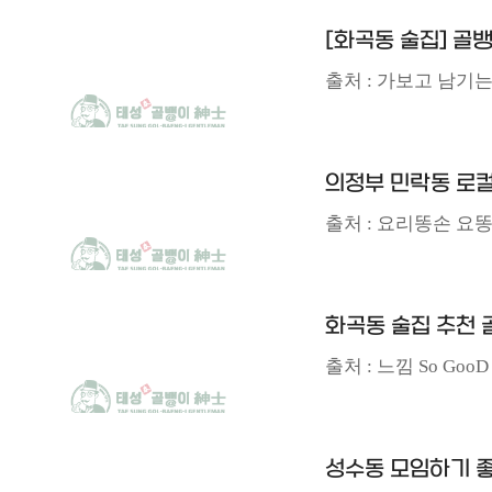
[화곡동 술집] 골
출처 : 가보고 남기
의정부 민락동 로
출처 : 요리똥손 요
화곡동 술집 추천 
출처 : 느낌 So GooD 
성수동 모임하기 좋