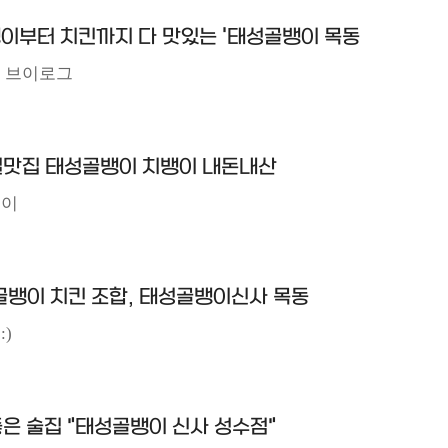
뱅이부터 치킨까지 다 맛있는 '태성골뱅이 목동
는 브이로그
컬맛집 태성골뱅이 치뱅이 내돈내산
똥이
골뱅이 치킨 조합, 태성골뱅이신사 목동
:)
은 술집 "태성골뱅이 신사 성수점"