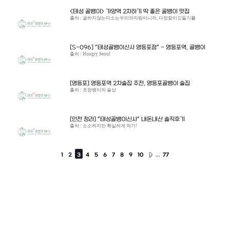
<태성 골뱅이> 가양역 2차하기 딱 좋은 골뱅이 맛집
출처 : 굴하지않는미소는우리의자랑이니까, 다정함이깃들기를
[S-096] "태성골뱅이신사 영등포점" - 영등포역, 골뱅이
출처 : Hungry Seoul
[영등포] 영등포역 2차술집 추천, 영등포골뱅이 술집
출처 : 조정뱅이의 술상
[인천 청라] "태성골뱅이신사" 내돈내산 솔직후기
출처 : 소소하지만 확실하게 먹기!
,,,
1
2
3
4
5
6
7
8
9
10
77